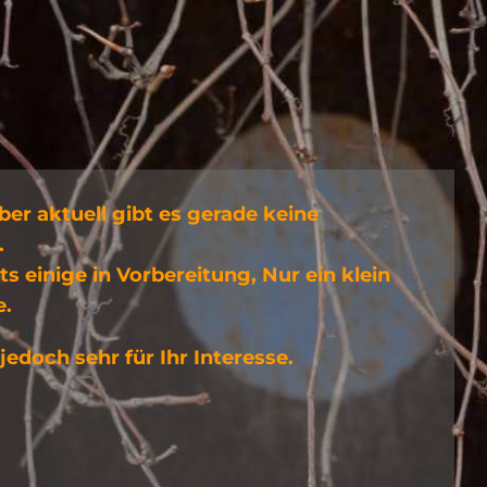
er aktuell gibt es gerade keine
.
ts einige in Vorbereitung, Nur ein klein
e.
edoch sehr für Ihr Interesse.