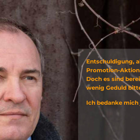
Entschuldigung, ab
Promotion-Aktion
Doch es sind berei
wenig Geduld bitt
Ich bedanke mich j