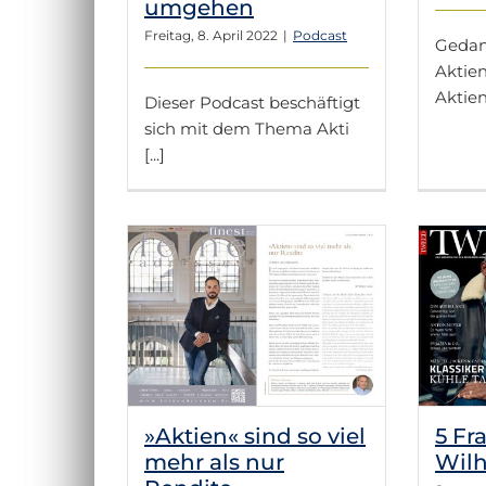
umgehen
Freitag, 8. April 2022
|
Podcast
Gedan
Aktien
Aktieni
Dieser Podcast beschäftigt
sich mit dem Thema Akti
[...]
ind so viel
5 Fragen an Wilhelm
ur Rendite
Scholze
 Kolumne
Wilhelms Kolumne
»Aktien« sind so viel
5 Fr
mehr als nur
Wilh