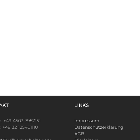
AKT
LINKS
n: +49 4503 7957151
Impressum
x: +49 32 125401110
Datenschutzerklärung
AGB