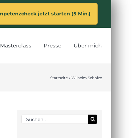
petenzcheck jetzt starten (5 Min.)
Masterclass
Presse
Über mich
Startseite
Wilhelm Scholze
Suche
nach: