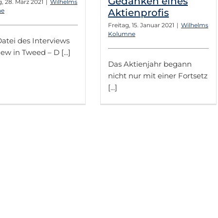
Gedanken eines
, 28. März 2021
|
Wilhelms
ne
Aktienprofis
Freitag, 15. Januar 2021
|
Wilhelms
Kolumne
atei des Interviews
iew in Tweed – D [...]
Das Aktienjahr begann
nicht nur mit einer Fortsetz
[...]