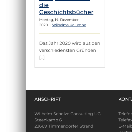
die
Geschichtsbücher
Montag, 14. Dezember
2020
|
Wilhelms Kolumne
Das Jahr 2020 wird aus den
verschiedensten Gründen
[...]
ANSCHRIFT
KONT
Wilhelm Scholze Consulting UG
Telefo
Steenkamp 6
Telefa
23669 Timmendorfer Strand
E-Mail: