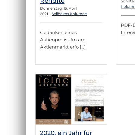
Rendite
Sonntag
Kolum
Donnerstag, 15. April
2021
|
Wilhelms Kolumne
PDF-D
Gedanken eines
Interv
Aktienprofis Um am
Aktienmarkt erfo [...]
ahr für die
tsbücher
 Kolumne
2020, ein Jahr für