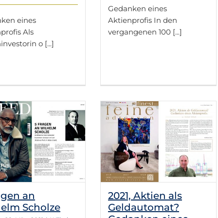
Gedanken eines
ken eines
Aktienprofis In den
profis Als
vergangenen 100 [...]
nvestorin o [...]
2021, Aktien als
Geldautomat?
Gedanken eines
Aktienprofis
Wilhelms Kolumne
agen an
2021, Aktien als
elm Scholze
Geldautomat?