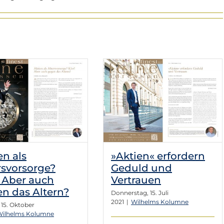
»Aktien« erfordern
Geduld und
Vertrauen
Wilhelms Kolumne
en als
»Aktien« erfordern
rsvorsorge?
Geduld und
! Aber auch
Vertrauen
n das Altern?
Donnerstag, 15. Juli
2021
|
Wilhelms Kolumne
 15. Oktober
Wilhelms Kolumne