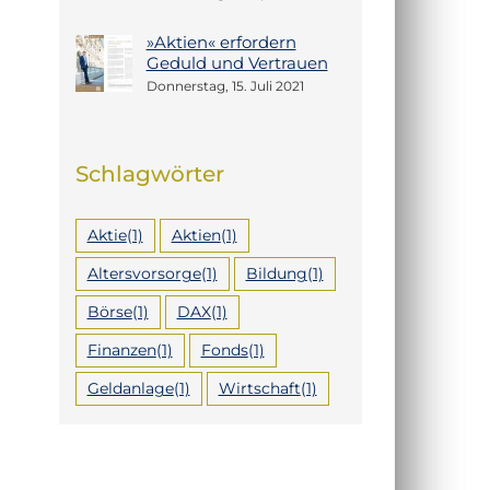
»Aktien« erfordern
Geduld und Vertrauen
Donnerstag, 15. Juli 2021
Schlagwörter
Aktie
(1)
Aktien
(1)
Altersvorsorge
(1)
Bildung
(1)
Börse
(1)
DAX
(1)
Finanzen
(1)
Fonds
(1)
Geldanlage
(1)
Wirtschaft
(1)