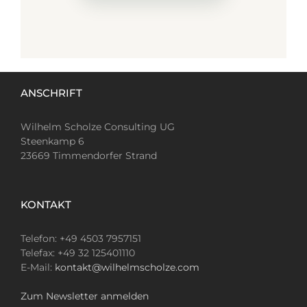
ANSCHRIFT
Wilhelm Scholze Consulting UG
Steenkamp 6
23669 Timmendorfer Strand
KONTAKT
Telefon: +49 4503 7957151
Telefax: +49 32 125401110
E-Mail:
kontakt@wilhelmscholze.com
Zum Newsletter anmelden