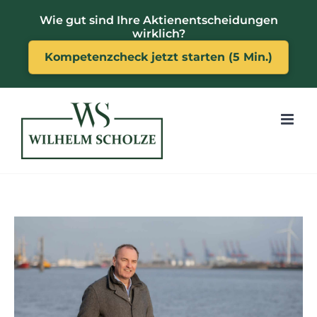
Zum
Wie gut sind Ihre Aktienentscheidungen
Inhalt
wirklich?
springen
Kompetenzcheck jetzt starten (5 Min.)