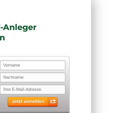
F-Anleger
en