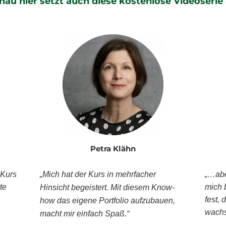
nau hier setzt auch diese kostenlose Videoserie 
Petra Klähn
 Kurs
„Mich hat der Kurs in mehrfacher
„…aber
te
mich 
Hinsicht begeistert.
Mit diesem Know-
fest,
how das eigene Portfolio aufzubauen,
wachs
macht mir einfach Spaß.“