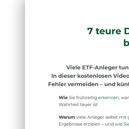
Zum
Inhalt
springen
7 teure 
b
Viele ETF-Anleger tun
In dieser kostenlosen Video
Fehler vermeiden – und künf
Wie
Sie frühzeitig
erkennen
, wa
Wahrheit teuer ist.
Warum
viele Anleger selbst m
Ergebnisse erzielen – und
wie Si