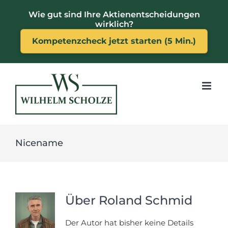
Zum
Wie gut sind Ihre Aktienentscheidungen
Inhalt
wirklich?
springen
Kompetenzcheck jetzt starten (5 Min.)
Nicename
Über
Roland Schmid
Der Autor hat bisher keine Details