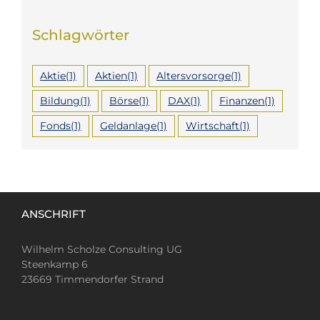
Schlagwörter
Aktie
(1)
Aktien
(1)
Altersvorsorge
(1)
Bildung
(1)
Börse
(1)
DAX
(1)
Finanzen
(1)
Fonds
(1)
Geldanlage
(1)
Wirtschaft
(1)
ANSCHRIFT
Wilhelm Scholze Consulting UG
Steenkamp 6
23669 Timmendorfer Strand